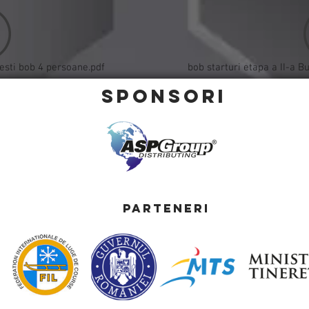
resti bob 4 persoane.pdf
bob starturi etapa a II-a 
Sponsori
Parteneri