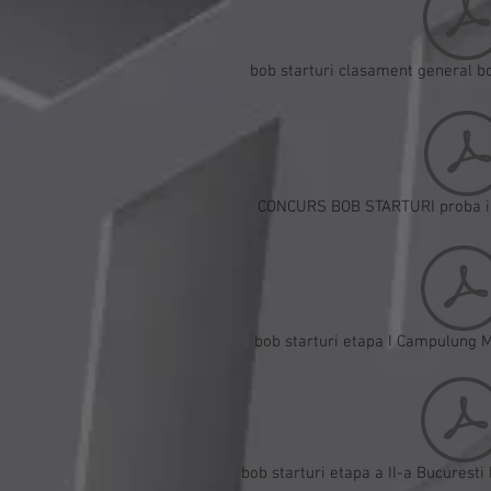
bob starturi clasament general b
CONCURS BOB STARTURI proba in
bob starturi etapa I Campulung 
bob starturi etapa a II-a Bucurest