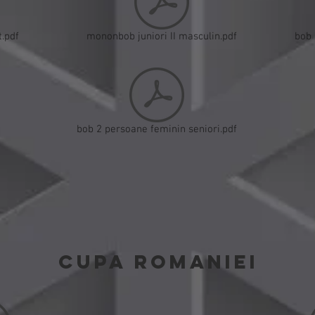
.pdf
mononbob juniori II masculin.pdf
bob 
bob 2 persoane feminin seniori.pdf
CUPA ROMANIEI