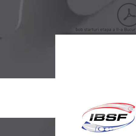
bob starturi etapa a II-a Bucu
© 2018 by
CINEMAGRAPH MARK