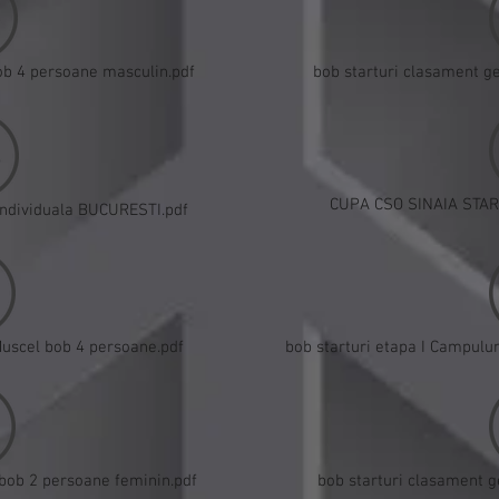
ob 4 persoane masculin.pdf
bob starturi clasament g
CUPA CSO SINAIA STAR
dividuala BUCURESTI.pdf
Muscel bob 4 persoane.pdf
bob starturi etapa I Campulu
i bob 2 persoane feminin.pdf
bob starturi clasament g