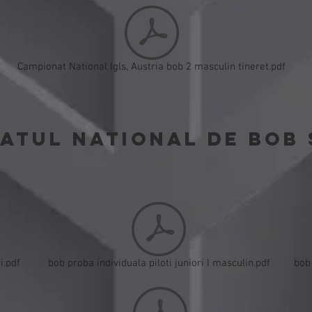
Campionat National Igls, Austria bob 2 masculin tineret.pdf
ATUL NATIONAL DE BOB 
i.pdf
bob proba individuala piloti juniori I masculin.pdf
bob